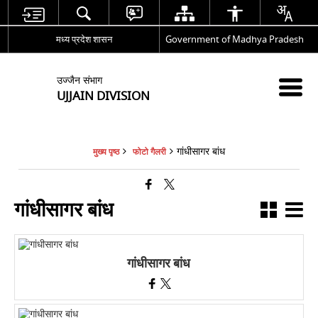
मध्य प्रदेश शासन
Government of Madhya Pradesh
उज्जैन संभाग
UJJAIN DIVISION
गांधीसागर बांध
मुख्य पृष्ठ
फोटो गैलरी
गांधीसागर बांध
गांधीसागर बांध